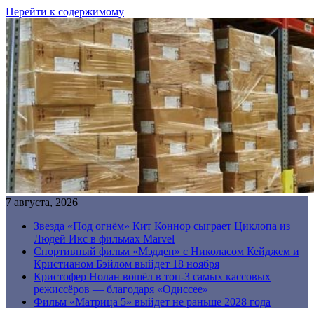
Перейти к содержимому
7 августа, 2026
Звезда «Под огнём» Кит Коннор сыграет Циклопа из
Людей Икс в фильмах Marvel
Спортивный фильм «Мэдден» с Николасом Кейджем и
Кристианом Бэйлом выйдет 18 ноября
Кристофер Нолан вошёл в топ-3 самых кассовых
режиссёров — благодаря «Одиссее»
Фильм «Матрица 5» выйдет не раньше 2028 года