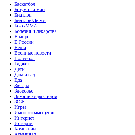
Баскетбол
Безумный мир
Биатлон
Биатлон/Лыжи
Бокс/MMA
Болезни и лекарства
В мире
В России
Вещи
Военные новости
Волейбол
Гаджеты
Дети
Дом и сад
Еда
Звёзды
Здоровье
Зимние виды спорта
ЗОЖ
Игры
Импортозамещение
Интернет
Истории
Компании
Криминал