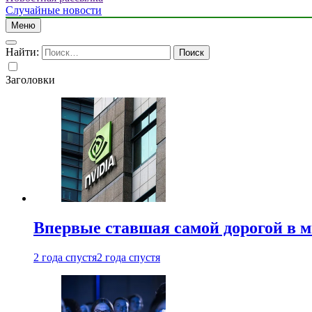
Случайные новости
Меню
Найти:
Заголовки
Впервые ставшая самой дорогой в 
2 года спустя
2 года спустя