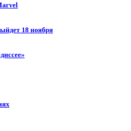
Marvel
ыйдет 18 ноября
диссее»
иях