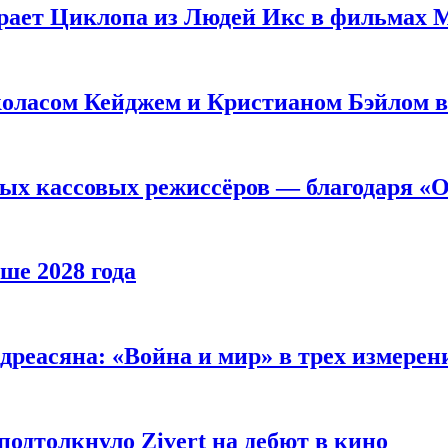
рает Циклопа из Людей Икс в фильмах 
оласом Кейджем и Кристианом Бэйлом в
ых кассовых режиссёров — благодаря «О
ше 2028 года
реасяна: «Война и мир» в трех измерен
одтолкнуло Zivert на дебют в кино