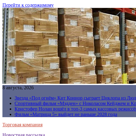
Перейти к содержимому
8 августа, 2026
Звезда «Под огнём» Кит Коннор сыграет Циклопа из Люд
Спортивный фильм «Мэдден» с Николасом Кейджем и Кр
Кристофер Нолан вошёл в топ-3 самых кассовых режиссё
Фильм «Матрица 5» выйдет не раньше 2028 года
Торговая компания
Новостная рассылка