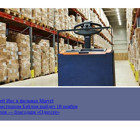
ей Икс в фильмах Marvel
истианом Бэйлом выйдет 18 ноября
ров — благодаря «Одиссее»