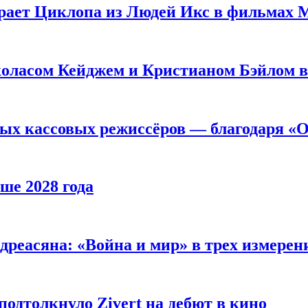
рает Циклопа из Людей Икс в фильмах 
оласом Кейджем и Кристианом Бэйлом в
ых кассовых режиссёров — благодаря «О
ше 2028 года
реасяна: «Война и мир» в трех измерен
одтолкнуло Zivert на дебют в кино