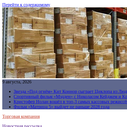
Перейти к содержимому
9 августа, 2026
Звезда «Под огнём» Кит Коннор сыграет Циклопа из Люд
Спортивный фильм «Мэдден» с Николасом Кейджем и Кр
Кристофер Нолан вошёл в топ-3 самых кассовых режиссё
Фильм «Матрица 5» выйдет не раньше 2028 года
Торговая компания
Новостная рассылка