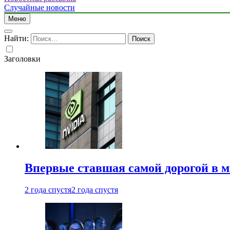
Случайные новости
Меню
Найти:
Заголовки
Впервые ставшая самой дорогой в 
2 года спустя
2 года спустя