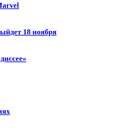
Marvel
ыйдет 18 ноября
диссее»
иях