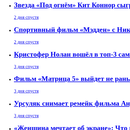
Звезда «Под огнём» Кит Коннор сыг
2 дня спустя
Спортивный фильм «Мэдден» с Ник
2 дня спустя
Кристофер Нолан вошёл в топ-3 сам
3 дня спустя
Фильм «Матрица 5» выйдет не рань
3 дня спустя
Урсуляк снимает ремейк фильма Анд
3 дня спустя
«Женщина мечтает об экране»: Что п