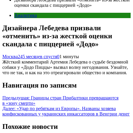
оценки скандала с пиццерией «Додо»
Аналитика
Дизайнера Лебедева призвали
«отменить» из-за жесткой оценки
скандала с пиццерией «Додо»
Москва24
5 месяцев спустя
0
1 минуты
Жёсткий комментарий Артемия Лебедева о судьбе бездомной
собаки у «Додо Пиццы» вызвал волну негодования. Узнайте,
что не так, и как на это отреагировали общество и компания.
Навигация по записям
Предыдущая:
Границы стран Прибалтики превращаются
в «зону смерти»
Далее:
«Удар по ребяткам из Европы». Названы хозяева
конфискованных у украинских инкассаторов в Венгрии денег
Похожие новости