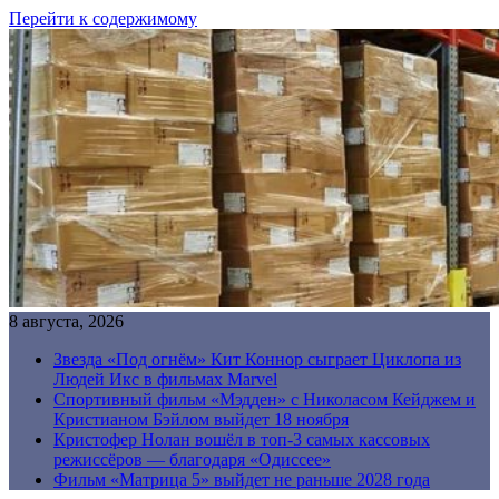
Перейти к содержимому
8 августа, 2026
Звезда «Под огнём» Кит Коннор сыграет Циклопа из
Людей Икс в фильмах Marvel
Спортивный фильм «Мэдден» с Николасом Кейджем и
Кристианом Бэйлом выйдет 18 ноября
Кристофер Нолан вошёл в топ-3 самых кассовых
режиссёров — благодаря «Одиссее»
Фильм «Матрица 5» выйдет не раньше 2028 года