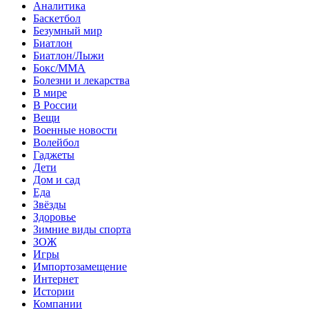
Аналитика
Баскетбол
Безумный мир
Биатлон
Биатлон/Лыжи
Бокс/MMA
Болезни и лекарства
В мире
В России
Вещи
Военные новости
Волейбол
Гаджеты
Дети
Дом и сад
Еда
Звёзды
Здоровье
Зимние виды спорта
ЗОЖ
Игры
Импортозамещение
Интернет
Истории
Компании