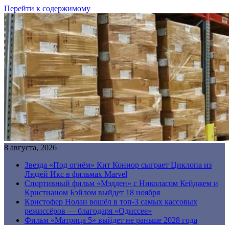
Перейти к содержимому
8 августа, 2026
Звезда «Под огнём» Кит Коннор сыграет Циклопа из
Людей Икс в фильмах Marvel
Спортивный фильм «Мэдден» с Николасом Кейджем и
Кристианом Бэйлом выйдет 18 ноября
Кристофер Нолан вошёл в топ-3 самых кассовых
режиссёров — благодаря «Одиссее»
Фильм «Матрица 5» выйдет не раньше 2028 года