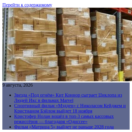
Перейти к содержимому
9 августа, 2026
Звезда «Под огнём» Кит Коннор сыграет Циклопа из
Людей Икс в фильмах Marvel
Спортивный фильм «Мэдден» с Николасом Кейджем и
Кристианом Бэйлом выйдет 18 ноября
Кристофер Нолан вошёл в топ-3 самых кассовых
режиссёров — благодаря «Одиссее»
Фильм «Матрица 5» выйдет не раньше 2028 года