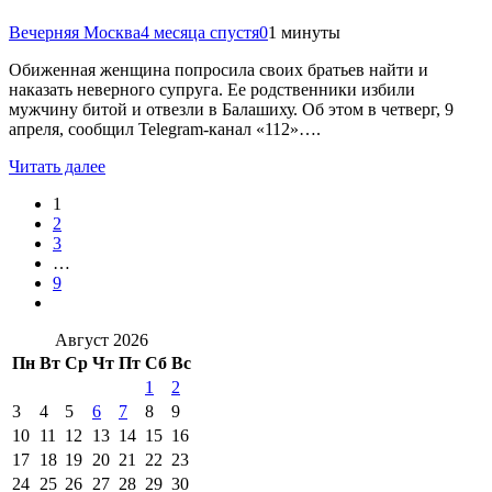
Вечерняя Москва
4 месяца спустя
0
1 минуты
Обиженная женщина попросила своих братьев найти и
наказать неверного супруга. Ее родственники избили
мужчину битой и отвезли в Балашиху. Об этом в четверг, 9
апреля, сообщил Telegram-канал «112»….
Читать далее
1
2
3
…
9
Август 2026
Пн
Вт
Ср
Чт
Пт
Сб
Вс
1
2
3
4
5
6
7
8
9
10
11
12
13
14
15
16
17
18
19
20
21
22
23
24
25
26
27
28
29
30