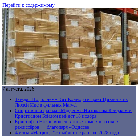
Перейти к содержимому
7 августа, 2026
Звезда «Под огнём» Кит Коннор сыграет Циклопа из
Людей Икс в фильмах Marvel
Спортивный фильм «Мэдден» с Николасом Кейджем и
Кристианом Бэйлом выйдет 18 ноября
Кристофер Нолан вошёл в топ-3 самых кассовых
режиссёров — благодаря «Одиссее»
Фильм «Матрица 5» выйдет не раньше 2028 года