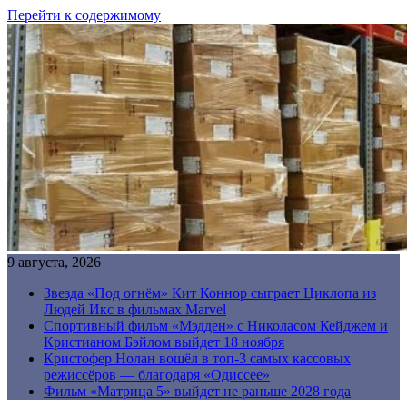
Перейти к содержимому
9 августа, 2026
Звезда «Под огнём» Кит Коннор сыграет Циклопа из
Людей Икс в фильмах Marvel
Спортивный фильм «Мэдден» с Николасом Кейджем и
Кристианом Бэйлом выйдет 18 ноября
Кристофер Нолан вошёл в топ-3 самых кассовых
режиссёров — благодаря «Одиссее»
Фильм «Матрица 5» выйдет не раньше 2028 года