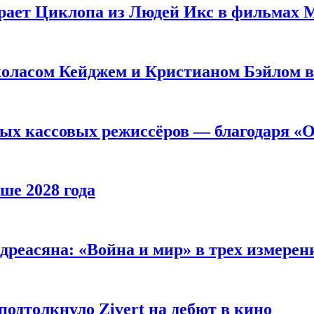
рает Циклопа из Людей Икс в фильмах 
оласом Кейджем и Кристианом Бэйлом в
ых кассовых режиссёров — благодаря «О
ше 2028 года
реасяна: «Война и мир» в трех измерен
одтолкнуло Zivert на дебют в кино