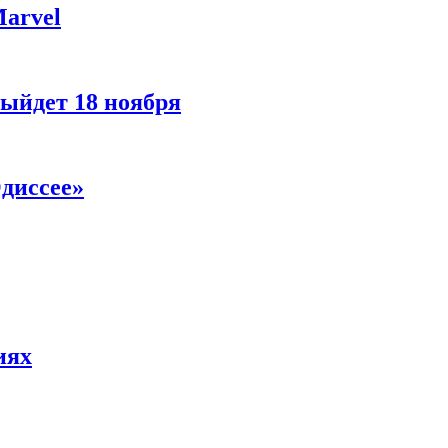
Marvel
ыйдет 18 ноября
диссее»
иях