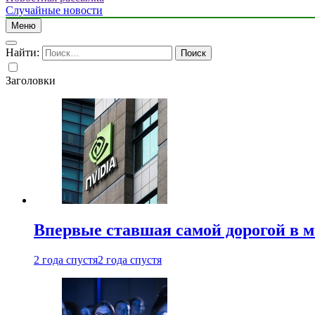
Случайные новости
Меню
Найти:
Заголовки
Впервые ставшая самой дорогой в 
2 года спустя
2 года спустя