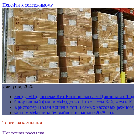
Перейти к содержимому
7 августа, 2026
Звезда «Под огнём» Кит Коннор сыграет Циклопа из Люд
Спортивный фильм «Мэдден» с Николасом Кейджем и Кр
Кристофер Нолан вошёл в топ-3 самых кассовых режиссё
Фильм «Матрица 5» выйдет не раньше 2028 года
Торговая компания
Новостная рассылка