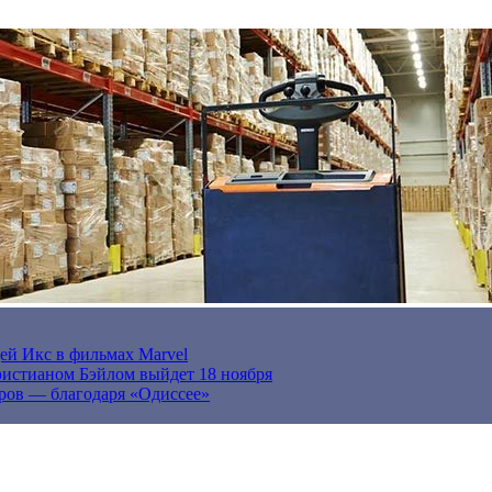
ей Икс в фильмах Marvel
истианом Бэйлом выйдет 18 ноября
ров — благодаря «Одиссее»