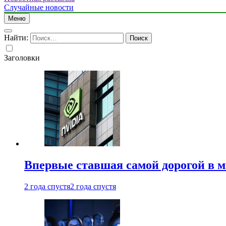
Случайные новости
Меню
Найти:
Заголовки
Впервые ставшая самой дорогой в 
2 года спустя
2 года спустя