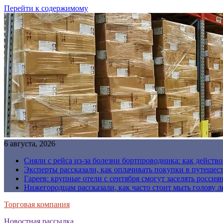
Перейти к содержимому
6 августа, 2026
Сняли с рейса из-за болезни бортпроводника: как действо
Эксперты рассказали, как оплачивать покупки в путешес
Гареев: крупные отели с сентября смогут заселять россия
Нижегородцам рассказали, как часто стоит мыть голову л
Торговая компания
Новостная рассылка