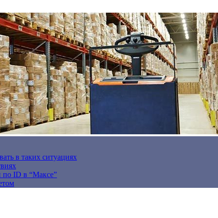
вать в таких ситуациях
твиях
н по ID в “Максе”
етом