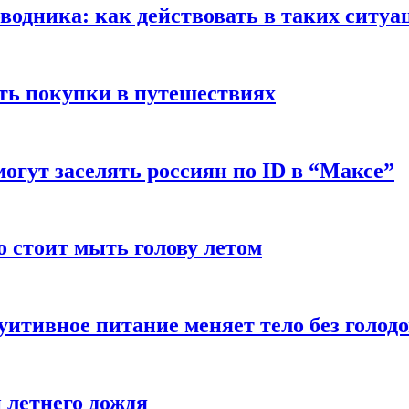
оводника: как действовать в таких ситуа
ть покупки в путешествиях
могут заселять россиян по ID в “Максе”
о стоит мыть голову летом
уитивное питание меняет тело без голод
 летнего дождя