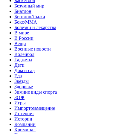
Баскетбол
Безумный мир
Биатлон
Биатлон/Лыжи
Бокс/MMA
Болезни и лекарства
В мире
В России
Вещи
Военные новости
Волейбол
Гаджеты
Дети
Дом и сад
Еда
Звёзды
Здоровье
Зимние виды спорта
ЗОЖ
Игры
Импортозамещение
Интернет
Истории
Компании
Криминал