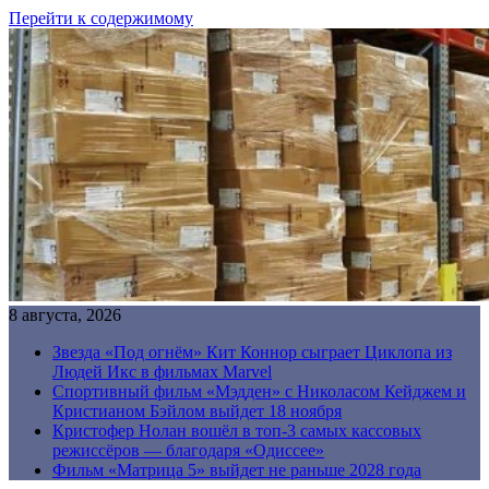
Перейти к содержимому
8 августа, 2026
Звезда «Под огнём» Кит Коннор сыграет Циклопа из
Людей Икс в фильмах Marvel
Спортивный фильм «Мэдден» с Николасом Кейджем и
Кристианом Бэйлом выйдет 18 ноября
Кристофер Нолан вошёл в топ-3 самых кассовых
режиссёров — благодаря «Одиссее»
Фильм «Матрица 5» выйдет не раньше 2028 года