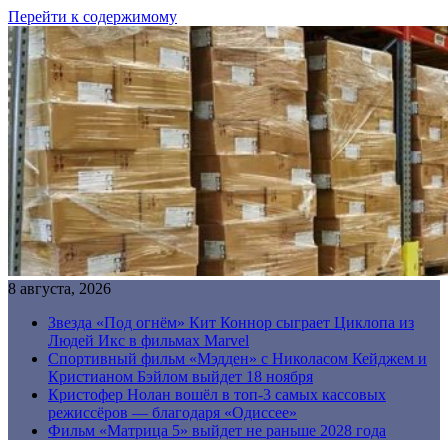
Перейти к содержимому
8 августа, 2026
Звезда «Под огнём» Кит Коннор сыграет Циклопа из
Людей Икс в фильмах Marvel
Спортивный фильм «Мэдден» с Николасом Кейджем и
Кристианом Бэйлом выйдет 18 ноября
Кристофер Нолан вошёл в топ-3 самых кассовых
режиссёров — благодаря «Одиссее»
Фильм «Матрица 5» выйдет не раньше 2028 года