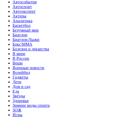
Автособытия
Автоспорт
Автоэксперт
Актеры
Аналитика
Баскетбол
Безумный мир
Биатлон
Биатлон/Лыжи
Бокс/MMA
Болезни и лекарства
В мире
В России
Вещи
Военные новости
Волейбол
Гаджеты
Дети
Дом и сад
Еда
Звёзды
Здоровье
Зимние виды спорта
ЗОЖ
Игры