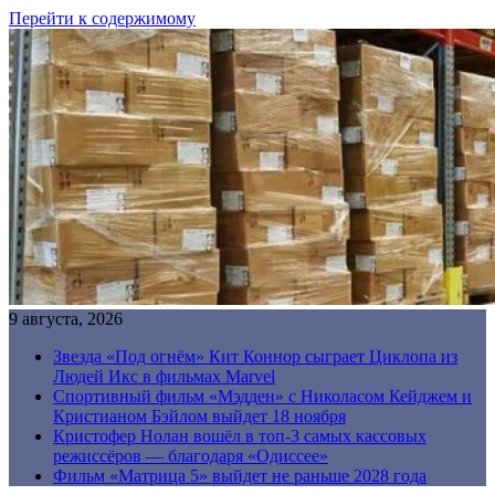
Перейти к содержимому
9 августа, 2026
Звезда «Под огнём» Кит Коннор сыграет Циклопа из
Людей Икс в фильмах Marvel
Спортивный фильм «Мэдден» с Николасом Кейджем и
Кристианом Бэйлом выйдет 18 ноября
Кристофер Нолан вошёл в топ-3 самых кассовых
режиссёров — благодаря «Одиссее»
Фильм «Матрица 5» выйдет не раньше 2028 года