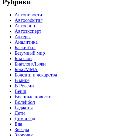
Рубрики
Автоновости
Автособытия
Автоспорт
Автоэксперт
Актеры
Аналитика
Баскетбол
Безумный мир
Биатлон
Биатлон/Лыжи
Бокс/MMA
Болезни и лекарства
В мире
В России
Вещи
Военные новости
Волейбол
Гаджеты
Дети
Дом и сад
Еда
Звёзды
Здоровье