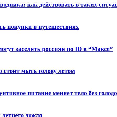
оводника: как действовать в таких ситуа
ть покупки в путешествиях
могут заселять россиян по ID в “Максе”
о стоит мыть голову летом
уитивное питание меняет тело без голод
 летнего дождя