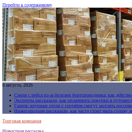
Перейти к содержимому
6 августа, 2026
Сняли с рейса из-за болезни бортпроводника: как действо
Эксперты рассказали, как оплачивать покупки в путешес
Гареев: крупные отели с сентября смогут заселять россия
Нижегородцам рассказали, как часто стоит мыть голову л
Торговая компания
Новостная рассылка