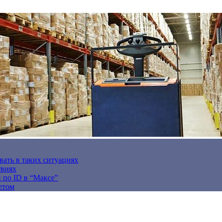
вать в таких ситуациях
твиях
н по ID в “Максе”
етом