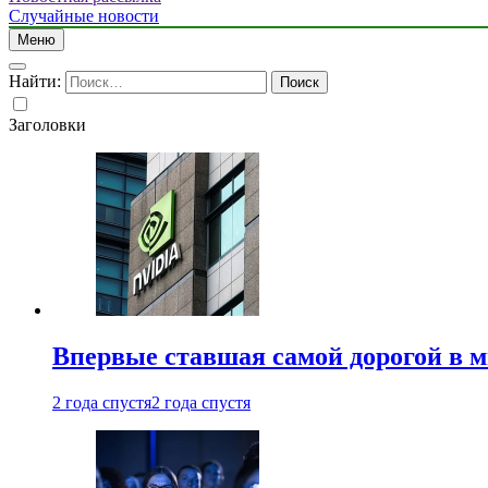
Случайные новости
Меню
Найти:
Заголовки
Впервые ставшая самой дорогой в 
2 года спустя
2 года спустя