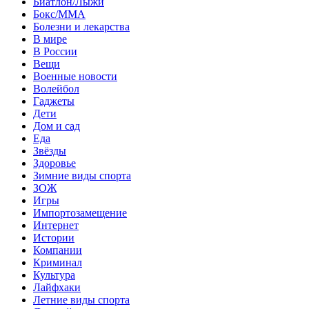
Биатлон/Лыжи
Бокс/MMA
Болезни и лекарства
В мире
В России
Вещи
Военные новости
Волейбол
Гаджеты
Дети
Дом и сад
Еда
Звёзды
Здоровье
Зимние виды спорта
ЗОЖ
Игры
Импортозамещение
Интернет
Истории
Компании
Криминал
Культура
Лайфхаки
Летние виды спорта