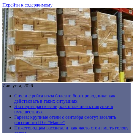
Перейти к содержимому
7 августа, 2026
Сняли с рейса из-за болезни бортпроводника: как
действовать в таких ситуациях
Эксперты рассказали, как оплачивать покупки в
путешествиях
Гареев: крупные отели с сентября смогут заселять
россиян по ID в “Максе”
Нижегородцам рассказали, как часто стоит мыть голову