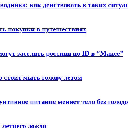
оводника: как действовать в таких ситуа
ть покупки в путешествиях
могут заселять россиян по ID в “Максе”
о стоит мыть голову летом
уитивное питание меняет тело без голод
 летнего дождя