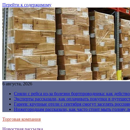
Перейти к содержимому
6 августа, 2026
Сняли с рейса из-за болезни бортпроводника: как действо
Эксперты рассказали, как оплачивать покупки в путешес
Гареев: крупные отели с сентября смогут заселять россия
Нижегородцам рассказали, как часто стоит мыть голову л
Торговая компания
Новостная рассылка