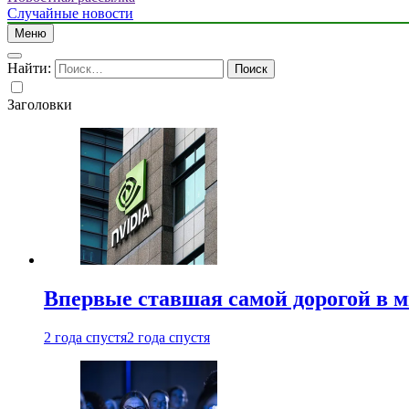
Случайные новости
Меню
Найти:
Заголовки
Впервые ставшая самой дорогой в 
2 года спустя
2 года спустя