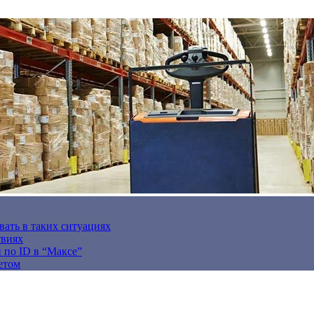
вать в таких ситуациях
твиях
н по ID в “Максе”
етом