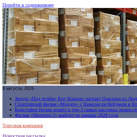
Перейти к содержимому
8 августа, 2026
Звезда «Под огнём» Кит Коннор сыграет Циклопа из Люд
Спортивный фильм «Мэдден» с Николасом Кейджем и Кр
Кристофер Нолан вошёл в топ-3 самых кассовых режиссё
Фильм «Матрица 5» выйдет не раньше 2028 года
Торговая компания
Новостная рассылка