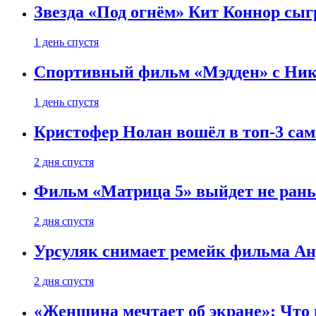
Звезда «Под огнём» Кит Коннор сыг
1 день спустя
Спортивный фильм «Мэдден» с Ник
1 день спустя
Кристофер Нолан вошёл в топ-3 сам
2 дня спустя
Фильм «Матрица 5» выйдет не рань
2 дня спустя
Урсуляк снимает ремейк фильма Анд
2 дня спустя
«Женщина мечтает об экране»: Что п