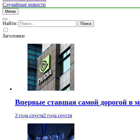
Случайные новости
Меню
Найти:
Заголовки
Впервые ставшая самой дорогой в 
2 года спустя
2 года спустя