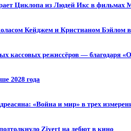
рает Циклопа из Людей Икс в фильмах 
оласом Кейджем и Кристианом Бэйлом в
ых кассовых режиссёров — благодаря «О
ше 2028 года
реасяна: «Война и мир» в трех измерен
одтолкнуло Zivert на дебют в кино