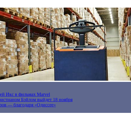
ей Икс в фильмах Marvel
истианом Бэйлом выйдет 18 ноября
ров — благодаря «Одиссее»