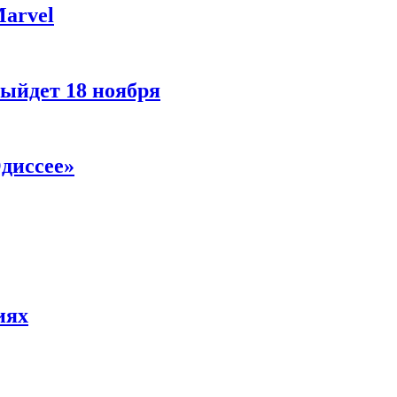
Marvel
ыйдет 18 ноября
диссее»
иях