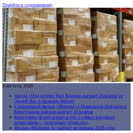
Перейти к содержимому
8 августа, 2026
Звезда «Под огнём» Кит Коннор сыграет Циклопа из
Людей Икс в фильмах Marvel
Спортивный фильм «Мэдден» с Николасом Кейджем и
Кристианом Бэйлом выйдет 18 ноября
Кристофер Нолан вошёл в топ-3 самых кассовых
режиссёров — благодаря «Одиссее»
Фильм «Матрица 5» выйдет не раньше 2028 года