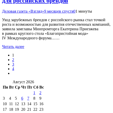
для российских брендов
Деловая газета «Взгляд»
9 месяцев спустя
0
1 минуты
Уход зарубежных брендов с российского рынка стал точкой
роста и возможностью для развития отечественных компаний,
заявила замглавы Минпромторга Екатерина Приезжева
в рамках круглого стола «Благопристойная мода»
IV Международного форума……
Читать далее
1
2
3
4
Август 2026
Пн
Вт
Ср
Чт
Пт
Сб
Вс
1
2
3
4
5
6
7
8
9
10
11
12
13
14
15
16
17
18
19
20
21
22
23