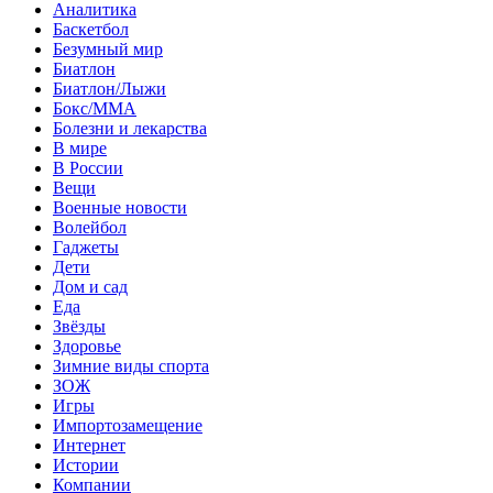
Аналитика
Баскетбол
Безумный мир
Биатлон
Биатлон/Лыжи
Бокс/MMA
Болезни и лекарства
В мире
В России
Вещи
Военные новости
Волейбол
Гаджеты
Дети
Дом и сад
Еда
Звёзды
Здоровье
Зимние виды спорта
ЗОЖ
Игры
Импортозамещение
Интернет
Истории
Компании