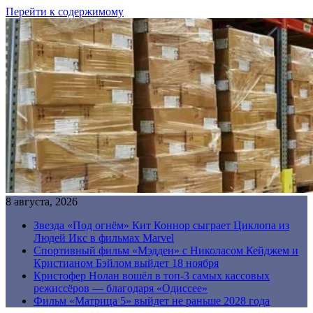
Перейти к содержимому
8 августа, 2026
Звезда «Под огнём» Кит Коннор сыграет Циклопа из
Людей Икс в фильмах Marvel
Спортивный фильм «Мэдден» с Николасом Кейджем и
Кристианом Бэйлом выйдет 18 ноября
Кристофер Нолан вошёл в топ-3 самых кассовых
режиссёров — благодаря «Одиссее»
Фильм «Матрица 5» выйдет не раньше 2028 года