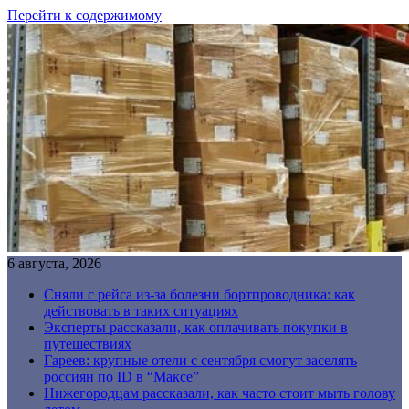
Перейти к содержимому
6 августа, 2026
Сняли с рейса из-за болезни бортпроводника: как
действовать в таких ситуациях
Эксперты рассказали, как оплачивать покупки в
путешествиях
Гареев: крупные отели с сентября смогут заселять
россиян по ID в “Максе”
Нижегородцам рассказали, как часто стоит мыть голову