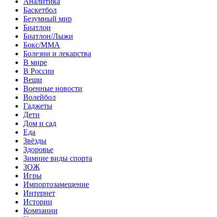
Аналитика
Баскетбол
Безумный мир
Биатлон
Биатлон/Лыжи
Бокс/MMA
Болезни и лекарства
В мире
В России
Вещи
Военные новости
Волейбол
Гаджеты
Дети
Дом и сад
Еда
Звёзды
Здоровье
Зимние виды спорта
ЗОЖ
Игры
Импортозамещение
Интернет
Истории
Компании