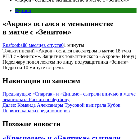
Футбол
«Акрон» остался в меньшинстве
в матче с «Зенитом»
Rusfootball
8 месяцев спустя
0
1 минуты
Тольяттинский «Акрон» остался вдесятером в матче 18 тура
РПЛ с «Зенитом». Защитник тольяттинского «Акрона» Йонуц
Неделчару попал локтем по лицу полузащитника «Зенита»
Педро на 10 минуте встречи.
Навигация по записям
Предыдущая:
«Спартак» и «Динамо» сыграли вничью в матче
чемпионата России по футболу
Далее:
Команда Александры Трусовой выиграла Кубок
Первого канала среди юниоров
Похожие новости
«Краснодар» и «Балтика» сыграли