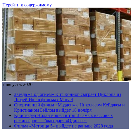
Перейти к содержимому
7 августа, 2026
Звезда «Под огнём» Кит Коннор сыграет Циклопа из
Людей Икс в фильмах Marvel
Спортивный фильм «Мэдден» с Николасом Кейджем и
Кристианом Бэйлом выйдет 18 ноября
Кристофер Нолан вошёл в топ-3 самых кассовых
режиссёров — благодаря «Одиссее»
Фильм «Матрица 5» выйдет не раньше 2028 года