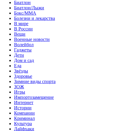
Биатлон
Биатлон/Лыжи
Бокс/MMA
Болезни и лекарства
В мире
В России
Вещи
Военные новости
Волейбол
Гаджеты
Дети
Дом и сад
Еда
Звёзды
Здоровье
Зимние виды спорта
ЗОЖ
Игры
Импортозамещение
Интернет
Истории
Компании
Криминал
Культура
Лайфхаки