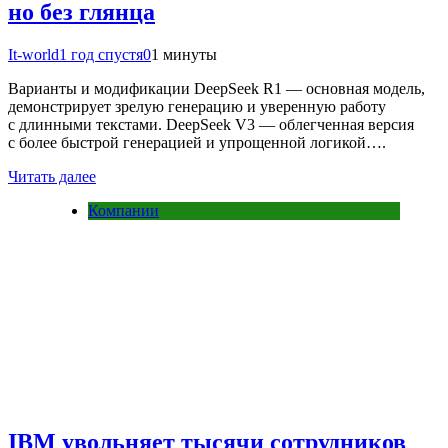
но без глянца
It-world
1 год спустя
0
1 минуты
Варианты и модификации DeepSeek R1 — основная модель,
демонстрирует зрелую генерацию и уверенную работу
с длинными текстами. DeepSeek V3 — облегченная версия
с более быстрой генерацией и упрощенной логикой….
Читать далее
Компании
IBM увольняет тысячи сотрудников