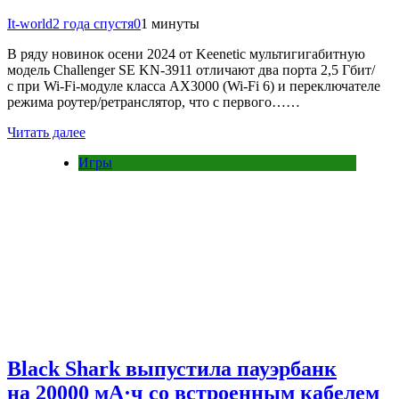
It-world
2 года спустя
0
1 минуты
В ряду новинок осени 2024 от Keenetic мультигигабитную
модель Challenger SE KN-3911 отличают два порта 2,5 Гбит/
с при Wi-Fi-модуле класса AX3000 (Wi-Fi 6) и переключателе
режима роутер/ретранслятор, что с первого……
Читать далее
Игры
Black Shark выпустила пауэрбанк
на 20000 мА·ч со встроенным кабелем