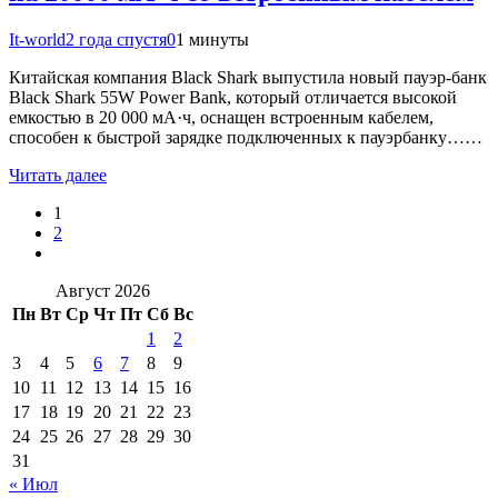
It-world
2 года спустя
0
1 минуты
Китайская компания Black Shark выпустила новый пауэр-банк
Black Shark 55W Power Bank, который отличается высокой
емкостью в 20 000 мА·ч, оснащен встроенным кабелем,
способен к быстрой зарядке подключенных к пауэрбанку……
Читать далее
1
2
Август 2026
Пн
Вт
Ср
Чт
Пт
Сб
Вс
1
2
3
4
5
6
7
8
9
10
11
12
13
14
15
16
17
18
19
20
21
22
23
24
25
26
27
28
29
30
31
« Июл