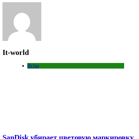
It-world
Игры
SanDisk убирает цветовую маркировку