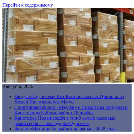
Перейти к содержимому
9 августа, 2026
Звезда «Под огнём» Кит Коннор сыграет Циклопа из
Людей Икс в фильмах Marvel
Спортивный фильм «Мэдден» с Николасом Кейджем и
Кристианом Бэйлом выйдет 18 ноября
Кристофер Нолан вошёл в топ-3 самых кассовых
режиссёров — благодаря «Одиссее»
Фильм «Матрица 5» выйдет не раньше 2028 года