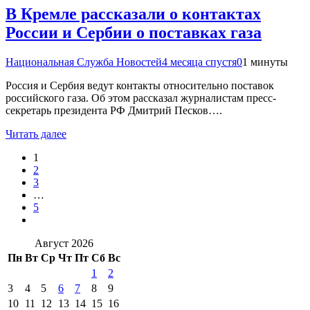
В Кремле рассказали о контактах
России и Сербии о поставках газа
Национальная Служба Новостей
4 месяца спустя
0
1 минуты
Россия и Сербия ведут контакты относительно поставок
российского газа. Об этом рассказал журналистам пресс-
секретарь президента РФ Дмитрий Песков….
Читать далее
1
2
3
…
5
Август 2026
Пн
Вт
Ср
Чт
Пт
Сб
Вс
1
2
3
4
5
6
7
8
9
10
11
12
13
14
15
16