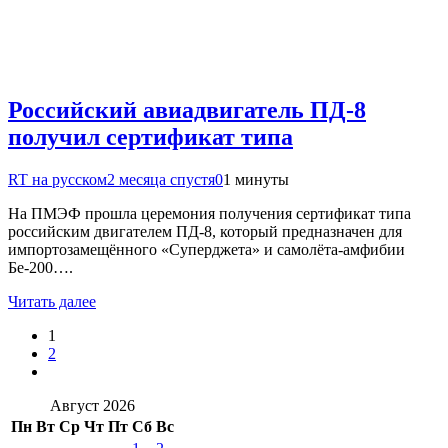
Российский авиадвигатель ПД-8
получил сертификат типа
RT на русском
2 месяца спустя
0
1 минуты
На ПМЭФ прошла церемония получения сертификат типа
российским двигателем ПД-8, который предназначен для
импортозамещённого «Суперджета» и самолёта-амфибии
Бе-200….
Читать далее
1
2
Август 2026
Пн
Вт
Ср
Чт
Пт
Сб
Вс