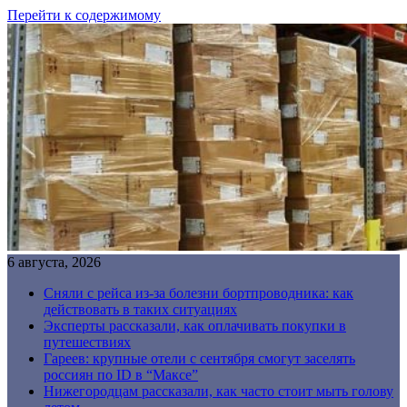
Перейти к содержимому
6 августа, 2026
Сняли с рейса из-за болезни бортпроводника: как
действовать в таких ситуациях
Эксперты рассказали, как оплачивать покупки в
путешествиях
Гареев: крупные отели с сентября смогут заселять
россиян по ID в “Максе”
Нижегородцам рассказали, как часто стоит мыть голову