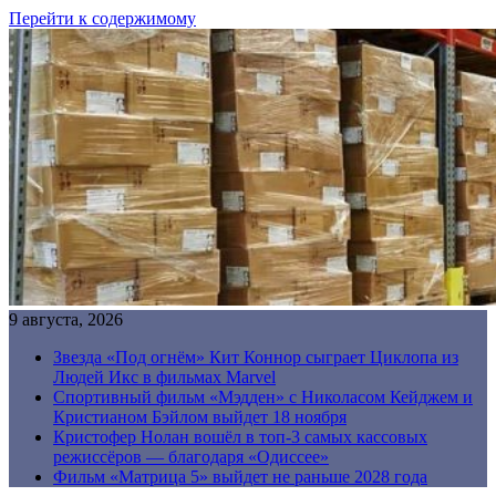
Перейти к содержимому
9 августа, 2026
Звезда «Под огнём» Кит Коннор сыграет Циклопа из
Людей Икс в фильмах Marvel
Спортивный фильм «Мэдден» с Николасом Кейджем и
Кристианом Бэйлом выйдет 18 ноября
Кристофер Нолан вошёл в топ-3 самых кассовых
режиссёров — благодаря «Одиссее»
Фильм «Матрица 5» выйдет не раньше 2028 года