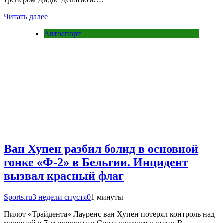
Читать далее
Автоспорт
Ван Хупен разбил болид в основной
гонке «Ф-2» в Бельгии. Инцидент
вызвал красный флаг
Sports.ru
3 недели спустя
0
1 минуты
Пилот «Трайдента» Лауренс ван Хупен потерял контроль над
машиной в 7-м повороте в Спа и врезался в стену. В