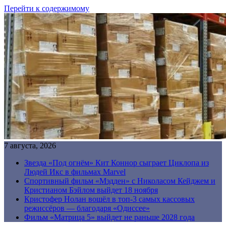
Перейти к содержимому
7 августа, 2026
Звезда «Под огнём» Кит Коннор сыграет Циклопа из
Людей Икс в фильмах Marvel
Спортивный фильм «Мэдден» с Николасом Кейджем и
Кристианом Бэйлом выйдет 18 ноября
Кристофер Нолан вошёл в топ-3 самых кассовых
режиссёров — благодаря «Одиссее»
Фильм «Матрица 5» выйдет не раньше 2028 года