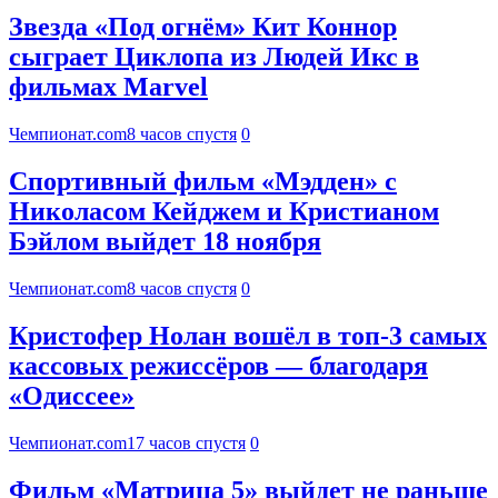
Звезда «Под огнём» Кит Коннор
сыграет Циклопа из Людей Икс в
фильмах Marvel
Чемпионат.com
8 часов спустя
0
Спортивный фильм «Мэдден» с
Николасом Кейджем и Кристианом
Бэйлом выйдет 18 ноября
Чемпионат.com
8 часов спустя
0
Кристофер Нолан вошёл в топ-3 самых
кассовых режиссёров — благодаря
«Одиссее»
Чемпионат.com
17 часов спустя
0
Фильм «Матрица 5» выйдет не раньше