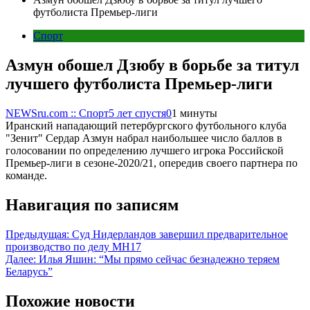
футболиста Премьер-лиги
Спорт
Азмун обошел Дзюбу в борьбе за титул
лучшего футболиста Премьер-лиги
NEWSru.com :: Спорт
5 лет спустя
0
1 минуты
Иранский нападающий петербургского футбольного клуба
"Зенит" Сердар Азмун набрал наибольшее число баллов в
голосовании по определению лучшего игрока Российской
Премьер-лиги в сезоне-2020/21, опередив своего партнера по
команде.
Навигация по записям
Предыдущая:
Cуд Нидерландов завершил предварительное
производство по делу MH17
Далее:
Илья Яшин: “Мы прямо сейчас безнадежно теряем
Беларусь”
Похожие новости