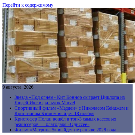
Перейти к содержимому
9 августа, 2026
Звезда «Под огнём» Кит Коннор сыграет Циклопа из
Людей Икс в фильмах Marvel
Спортивный фильм «Мэдден» с Николасом Кейджем и
Кристианом Бэйлом выйдет 18 ноября
Кристофер Нолан вошёл в топ-3 самых кассовых
режиссёров — благодаря «Одиссее»
Фильм «Матрица 5» выйдет не раньше 2028 года