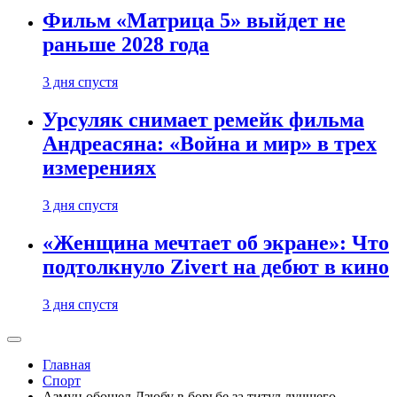
Фильм «Матрица 5» выйдет не
раньше 2028 года
3 дня спустя
Урсуляк снимает ремейк фильма
Андреасяна: «Война и мир» в трех
измерениях
3 дня спустя
«Женщина мечтает об экране»: Что
подтолкнуло Zivert на дебют в кино
3 дня спустя
Главная
Спорт
Азмун обошел Дзюбу в борьбе за титул лучшего