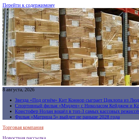
Перейти к содержимому
8 августа, 2026
Звезда «Под огнём» Кит Коннор сыграет Циклопа из Люд
Спортивный фильм «Мэдден» с Николасом Кейджем и Кр
Кристофер Нолан вошёл в топ-3 самых кассовых режиссё
Фильм «Матрица 5» выйдет не раньше 2028 года
Торговая компания
Новостная рассылка