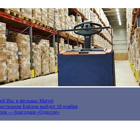
ей Икс в фильмах Marvel
истианом Бэйлом выйдет 18 ноября
ров — благодаря «Одиссее»