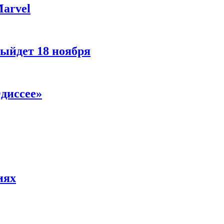
Marvel
ыйдет 18 ноября
диссее»
иях