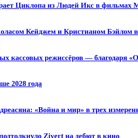
рает Циклопа из Людей Икс в фильмах 
оласом Кейджем и Кристианом Бэйлом в
ых кассовых режиссёров — благодаря «О
ше 2028 года
реасяна: «Война и мир» в трех измерен
одтолкнуло Zivert на дебют в кино