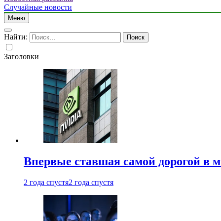
Случайные новости
Меню
Найти:
Заголовки
Впервые ставшая самой дорогой в 
2 года спустя
2 года спустя