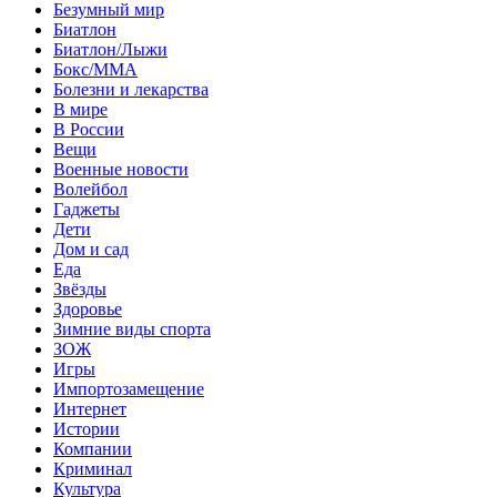
Безумный мир
Биатлон
Биатлон/Лыжи
Бокс/MMA
Болезни и лекарства
В мире
В России
Вещи
Военные новости
Волейбол
Гаджеты
Дети
Дом и сад
Еда
Звёзды
Здоровье
Зимние виды спорта
ЗОЖ
Игры
Импортозамещение
Интернет
Истории
Компании
Криминал
Культура