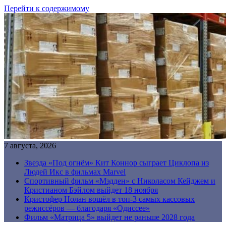
Перейти к содержимому
7 августа, 2026
Звезда «Под огнём» Кит Коннор сыграет Циклопа из
Людей Икс в фильмах Marvel
Спортивный фильм «Мэдден» с Николасом Кейджем и
Кристианом Бэйлом выйдет 18 ноября
Кристофер Нолан вошёл в топ-3 самых кассовых
режиссёров — благодаря «Одиссее»
Фильм «Матрица 5» выйдет не раньше 2028 года