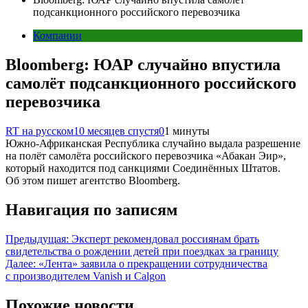
подсанкционного российского перевозчика
Компании
Bloomberg: ЮАР случайно впустила
самолёт подсанкционного российского
перевозчика
RT на русском
10 месяцев спустя
0
1 минуты
Южно-Африканская Республика случайно выдала разрешение
на полёт самолёта российского перевозчика «Абакан Эир»,
который находится под санкциями Соединённых Штатов.
Об этом пишет агентство Bloomberg.
Навигация по записям
Предыдущая:
Эксперт рекомендовал россиянам брать
свидетельства о рождении детей при поездках за границу
Далее:
«Лента» заявила о прекращении сотрудничества
с производителем Vanish и Calgon
Похожие новости