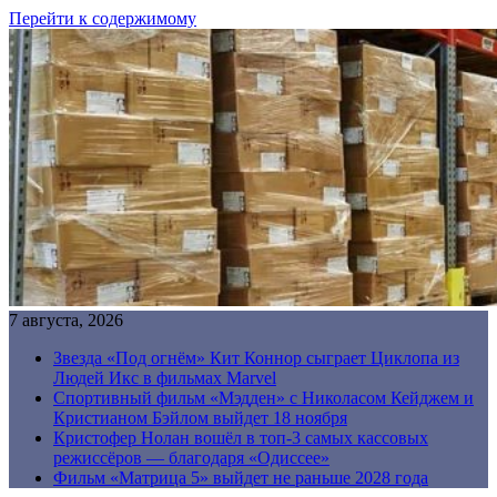
Перейти к содержимому
7 августа, 2026
Звезда «Под огнём» Кит Коннор сыграет Циклопа из
Людей Икс в фильмах Marvel
Спортивный фильм «Мэдден» с Николасом Кейджем и
Кристианом Бэйлом выйдет 18 ноября
Кристофер Нолан вошёл в топ-3 самых кассовых
режиссёров — благодаря «Одиссее»
Фильм «Матрица 5» выйдет не раньше 2028 года