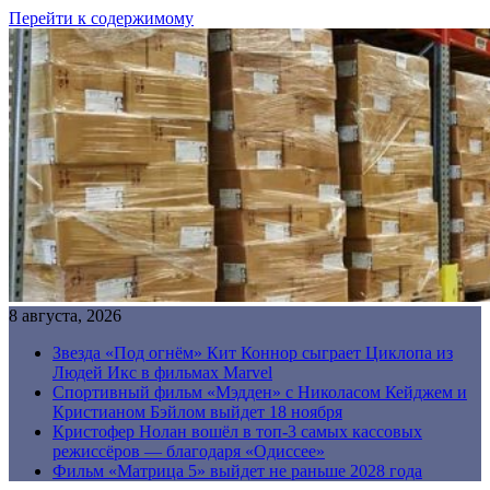
Перейти к содержимому
8 августа, 2026
Звезда «Под огнём» Кит Коннор сыграет Циклопа из
Людей Икс в фильмах Marvel
Спортивный фильм «Мэдден» с Николасом Кейджем и
Кристианом Бэйлом выйдет 18 ноября
Кристофер Нолан вошёл в топ-3 самых кассовых
режиссёров — благодаря «Одиссее»
Фильм «Матрица 5» выйдет не раньше 2028 года