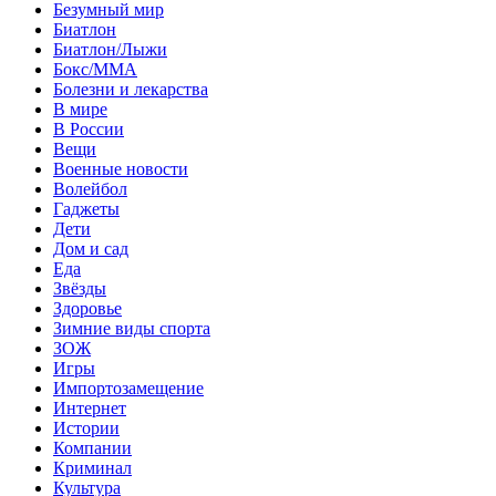
Безумный мир
Биатлон
Биатлон/Лыжи
Бокс/MMA
Болезни и лекарства
В мире
В России
Вещи
Военные новости
Волейбол
Гаджеты
Дети
Дом и сад
Еда
Звёзды
Здоровье
Зимние виды спорта
ЗОЖ
Игры
Импортозамещение
Интернет
Истории
Компании
Криминал
Культура