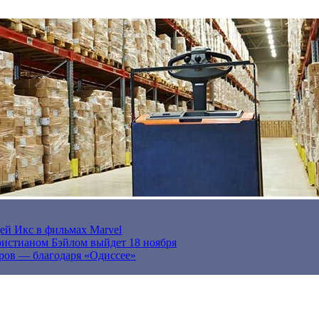
ей Икс в фильмах Marvel
истианом Бэйлом выйдет 18 ноября
ров — благодаря «Одиссее»