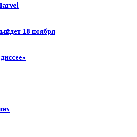
Marvel
ыйдет 18 ноября
диссее»
иях