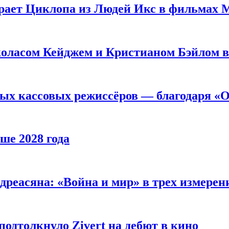
рает Циклопа из Людей Икс в фильмах 
оласом Кейджем и Кристианом Бэйлом в
ых кассовых режиссёров — благодаря «О
ше 2028 года
реасяна: «Война и мир» в трех измерен
одтолкнуло Zivert на дебют в кино