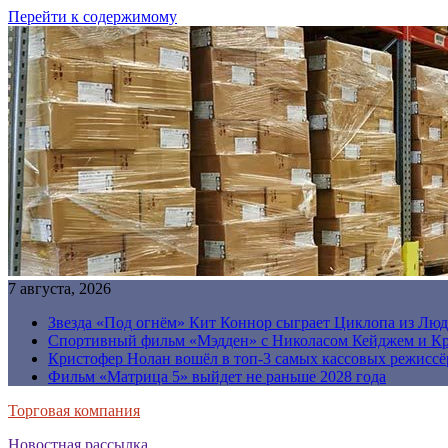
Перейти к содержимому
7 августа, 2026
Звезда «Под огнём» Кит Коннор сыграет Циклопа из Люд
Спортивный фильм «Мэдден» с Николасом Кейджем и Кр
Кристофер Нолан вошёл в топ-3 самых кассовых режиссё
Фильм «Матрица 5» выйдет не раньше 2028 года
Торговая компания
Новостная рассылка