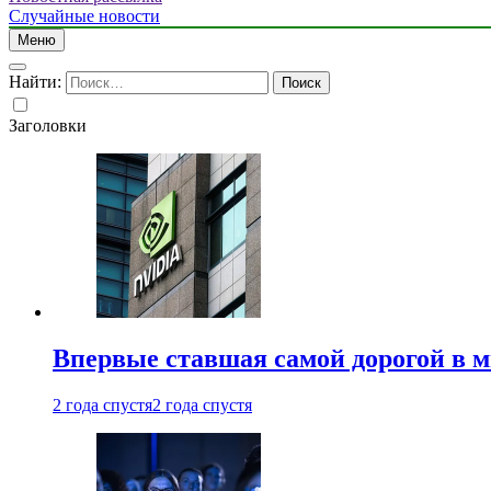
Случайные новости
Меню
Найти:
Заголовки
Впервые ставшая самой дорогой в 
2 года спустя
2 года спустя