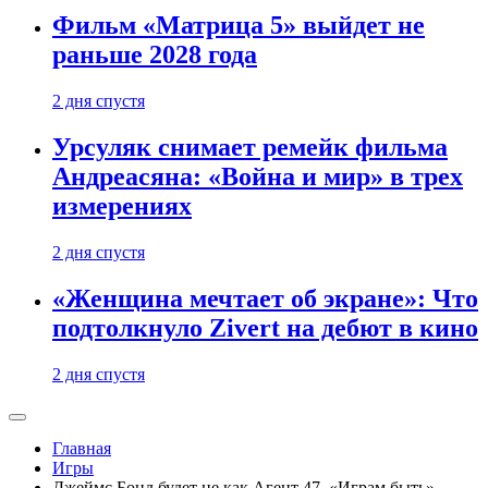
Фильм «Матрица 5» выйдет не
раньше 2028 года
2 дня спустя
Урсуляк снимает ремейк фильма
Андреасяна: «Война и мир» в трех
измерениях
2 дня спустя
«Женщина мечтает об экране»: Что
подтолкнуло Zivert на дебют в кино
2 дня спустя
Главная
Игры
Джеймс Бонд будет не как Агент 47, «Играм быть»