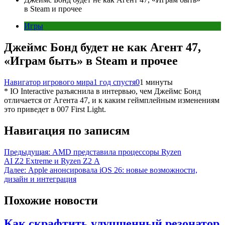
в Steam и прочее
Игры
Джеймс Бонд будет не как Агент 47,
«Играм быть» в Steam и прочее
Навигатор игрового мира
1 год спустя
0
1 минуты
* IO Interactive разъяснила в интервью, чем Джеймс Бонд
отличается от Агента 47, и к каким геймплейным изменениям
это приведет в 007 First Light.
Навигация по записям
Предыдущая:
AMD представила процессоры Ryzen
AI Z2 Extreme и Ryzen Z2 A
Далее:
Apple анонсировала iOS 26: новые возможности,
дизайн и интеграция
Похожие новости
Как скрафтить улучшенный резонатор