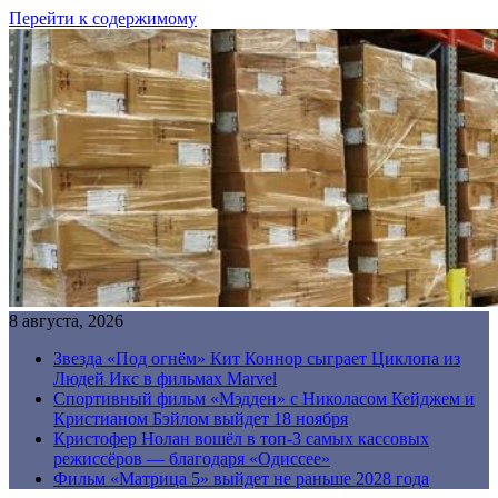
Перейти к содержимому
8 августа, 2026
Звезда «Под огнём» Кит Коннор сыграет Циклопа из
Людей Икс в фильмах Marvel
Спортивный фильм «Мэдден» с Николасом Кейджем и
Кристианом Бэйлом выйдет 18 ноября
Кристофер Нолан вошёл в топ-3 самых кассовых
режиссёров — благодаря «Одиссее»
Фильм «Матрица 5» выйдет не раньше 2028 года