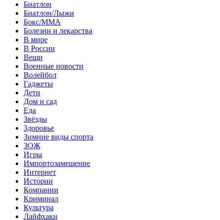
Биатлон
Биатлон/Лыжи
Бокс/MMA
Болезни и лекарства
В мире
В России
Вещи
Военные новости
Волейбол
Гаджеты
Дети
Дом и сад
Еда
Звёзды
Здоровье
Зимние виды спорта
ЗОЖ
Игры
Импортозамещение
Интернет
Истории
Компании
Криминал
Культура
Лайфхаки