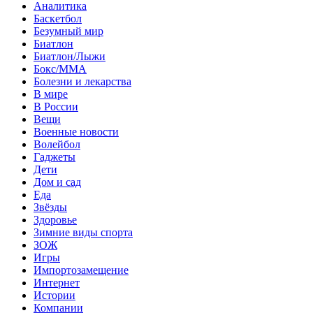
Аналитика
Баскетбол
Безумный мир
Биатлон
Биатлон/Лыжи
Бокс/MMA
Болезни и лекарства
В мире
В России
Вещи
Военные новости
Волейбол
Гаджеты
Дети
Дом и сад
Еда
Звёзды
Здоровье
Зимние виды спорта
ЗОЖ
Игры
Импортозамещение
Интернет
Истории
Компании