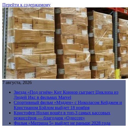
Перейти к содержимому
7 августа, 2026
Звезда «Под огнём» Кит Коннор сыграет Циклопа из
Людей Икс в фильмах Marvel
Спортивный фильм «Мэдден» с Николасом Кейджем и
Кристианом Бэйлом выйдет 18 ноября
Кристофер Нолан вошёл в топ-3 самых кассовых
режиссёров — благодаря «Одиссее»
Фильм «Матрица 5» выйдет не раньше 2028 года