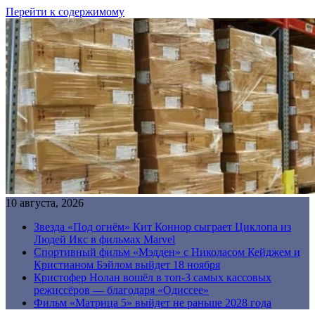
Перейти к содержимому
10 августа, 2026
Звезда «Под огнём» Кит Коннор сыграет Циклопа из
Людей Икс в фильмах Marvel
Спортивный фильм «Мэдден» с Николасом Кейджем и
Кристианом Бэйлом выйдет 18 ноября
Кристофер Нолан вошёл в топ-3 самых кассовых
режиссёров — благодаря «Одиссее»
Фильм «Матрица 5» выйдет не раньше 2028 года