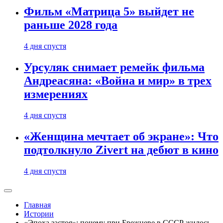
Фильм «Матрица 5» выйдет не
раньше 2028 года
4 дня спустя
Урсуляк снимает ремейк фильма
Андреасяна: «Война и мир» в трех
измерениях
4 дня спустя
«Женщина мечтает об экране»: Что
подтолкнуло Zivert на дебют в кино
4 дня спустя
Главная
Истории
«Эпоха застоя»: почему при Брежневе в СССР жилось