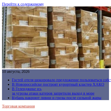
Перейти к содержимому
10 августа, 2026
Гостей отеля шокировало предложение пользоваться соб
В Новороссийске построят курортный кластер ХАКО
В Геленджике из-
за угрозы атаки катеров запретили выход в море
Кубань накроют ливни и грозы после сильной жары
Торговая компания