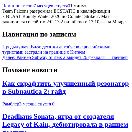
Чемпионат.com
7 месяцев спустя
0
1 минуты
Team Falcons разгромила ECSTATIC в квалификации
к BLAST Bounty Winter 2026 по Counter-Strike 2. Матч
закончился со счётом 2:0: 13:2 на Inferno и 13:10 — на Mirage.
Навигация по записям
Предыдущая:
Baza: десятки автобусов с российскими
туристами застряли на границе с Китаем
Далее:
Раннер Subway Surfers 2 выйдет 26 февраля — трейлер
Похожие новости
Как скрафтить улучшенный резонатор
в Subnautica 2: гайд
Рамблер
3 месяца спустя
0
Deadhaus Sonata, игра от создателя
Legacy of Kain, дебютировала в раннем