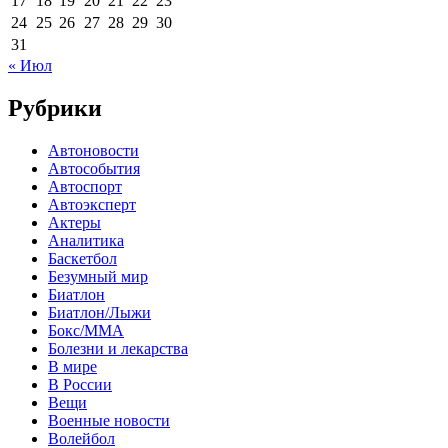
17
18
19
20
21
22
23
24
25
26
27
28
29
30
31
« Июл
Рубрики
Автоновости
Автособытия
Автоспорт
Автоэксперт
Актеры
Аналитика
Баскетбол
Безумный мир
Биатлон
Биатлон/Лыжи
Бокс/MMA
Болезни и лекарства
В мире
В России
Вещи
Военные новости
Волейбол