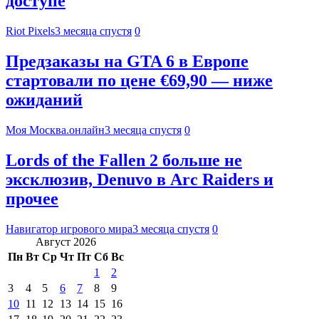
доступе
Riot Pixels
3 месяца спустя
0
Предзаказы на GTA 6 в Европе
стартовали по цене €69,90 — ниже
ожиданий
Моя Москва.онлайн
3 месяца спустя
0
Lords of the Fallen 2 больше не
эксклюзив, Denuvo в Arc Raiders и
прочее
Навигатор игрового мира
3 месяца спустя
0
Август 2026
Пн
Вт
Ср
Чт
Пт
Сб
Вс
1
2
3
4
5
6
7
8
9
10
11
12
13
14
15
16