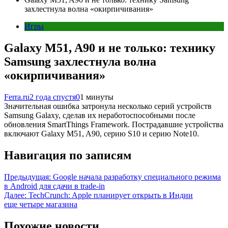
захлестнула волна «окирпичивания»
Игры
Galaxy M51, A90 и не только: технику
Samsung захлестнула волна
«окирпичивания»
Ferra.ru
2 года спустя
0
1 минуты
Значительная ошибка затронула несколько серий устройств
Samsung Galaxy, сделав их неработоспособными после
обновления SmartThings Framework. Пострадавшие устройства
включают Galaxy M51, A90, серию S10 и серию Note10.
Навигация по записям
Предыдущая:
Google начала разработку специального режима
в Android для сдачи в trade-in
Далее:
TechCrunch: Apple планирует открыть в Индии
еще четыре магазина
Похожие новости