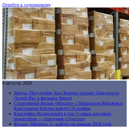
Перейти к содержимому
8 августа, 2026
Звезда «Под огнём» Кит Коннор сыграет Циклопа из
Людей Икс в фильмах Marvel
Спортивный фильм «Мэдден» с Николасом Кейджем и
Кристианом Бэйлом выйдет 18 ноября
Кристофер Нолан вошёл в топ-3 самых кассовых
режиссёров — благодаря «Одиссее»
Фильм «Матрица 5» выйдет не раньше 2028 года