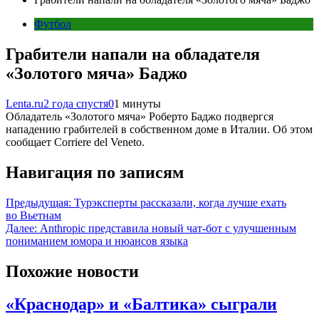
Футбол
Грабители напали на обладателя
«Золотого мяча» Баджо
Lenta.ru
2 года спустя
0
1 минуты
Обладатель «Золотого мяча» Роберто Баджо подвергся
нападению грабителей в собственном доме в Италии. Об этом
сообщает Corriere del Veneto.
Навигация по записям
Предыдущая:
Турэксперты рассказали, когда лучше ехать
во Вьетнам
Далее:
Anthropic представила новый чат-бот с улучшенным
пониманием юмора и нюансов языка
Похожие новости
«Краснодар» и «Балтика» сыграли