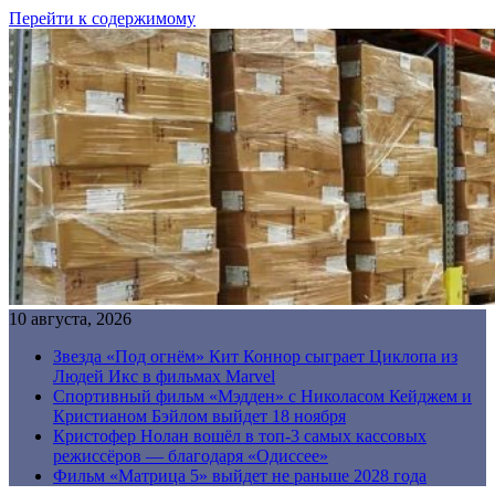
Перейти к содержимому
10 августа, 2026
Звезда «Под огнём» Кит Коннор сыграет Циклопа из
Людей Икс в фильмах Marvel
Спортивный фильм «Мэдден» с Николасом Кейджем и
Кристианом Бэйлом выйдет 18 ноября
Кристофер Нолан вошёл в топ-3 самых кассовых
режиссёров — благодаря «Одиссее»
Фильм «Матрица 5» выйдет не раньше 2028 года