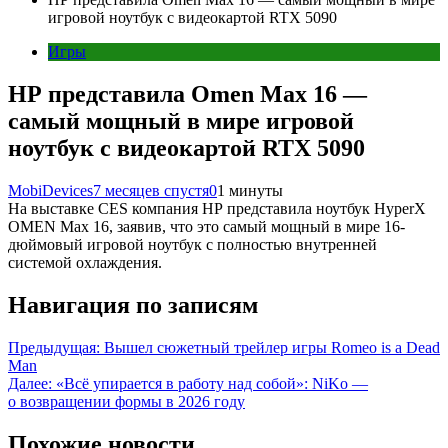
игровой ноутбук с видеокартой RTX 5090
Игры
HP представила Omen Max 16 —
самый мощный в мире игровой
ноутбук с видеокартой RTX 5090
MobiDevices
7 месяцев спустя
0
1 минуты
На выставке CES компания HP представила ноутбук HyperX
OMEN Max 16, заявив, что это самый мощный в мире 16-
дюймовый игровой ноутбук с полностью внутренней
системой охлаждения.
Навигация по записям
Предыдущая:
Вышел сюжетный трейлер игры Romeo is a Dead
Man
Далее:
«Всё упирается в работу над собой»: NiKo —
о возвращении формы в 2026 году
Похожие новости