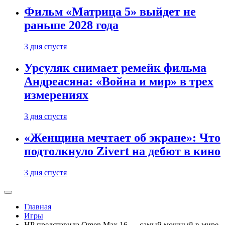
Фильм «Матрица 5» выйдет не
раньше 2028 года
3 дня спустя
Урсуляк снимает ремейк фильма
Андреасяна: «Война и мир» в трех
измерениях
3 дня спустя
«Женщина мечтает об экране»: Что
подтолкнуло Zivert на дебют в кино
3 дня спустя
Главная
Игры
HP представила Omen Max 16 — самый мощный в мире