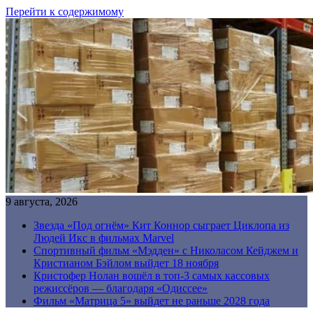
Перейти к содержимому
9 августа, 2026
Звезда «Под огнём» Кит Коннор сыграет Циклопа из
Людей Икс в фильмах Marvel
Спортивный фильм «Мэдден» с Николасом Кейджем и
Кристианом Бэйлом выйдет 18 ноября
Кристофер Нолан вошёл в топ-3 самых кассовых
режиссёров — благодаря «Одиссее»
Фильм «Матрица 5» выйдет не раньше 2028 года