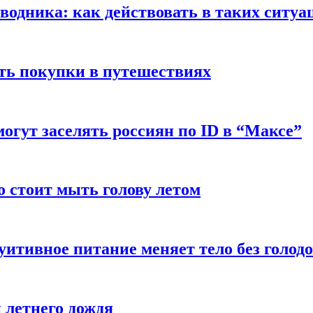
оводника: как действовать в таких ситуа
ть покупки в путешествиях
могут заселять россиян по ID в “Максе”
о стоит мыть голову летом
уитивное питание меняет тело без голод
 летнего дождя