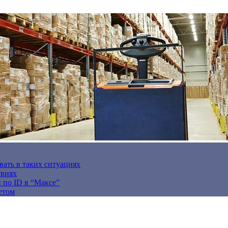
вать в таких ситуациях
твиях
н по ID в “Максе”
етом