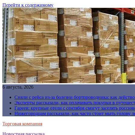
Перейти к содержимому
6 августа, 2026
Сняли с рейса из-за болезни бортпроводника: как действо
Эксперты рассказали, как оплачивать покупки в путешес
Гареев: крупные отели с сентября смогут заселять россия
Нижегородцам рассказали, как часто стоит мыть голову л
Торговая компания
Новостная рассылка