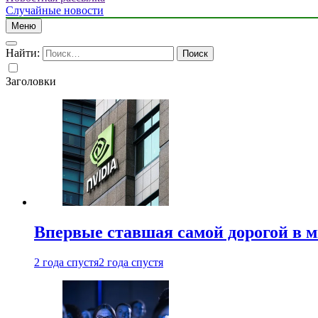
Случайные новости
Меню
Найти:
Заголовки
Впервые ставшая самой дорогой в 
2 года спустя
2 года спустя