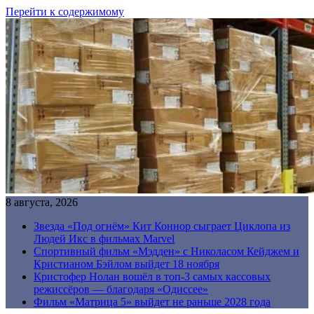
Перейти к содержимому
8 августа, 2026
Звезда «Под огнём» Кит Коннор сыграет Циклопа из
Людей Икс в фильмах Marvel
Спортивный фильм «Мэдден» с Николасом Кейджем и
Кристианом Бэйлом выйдет 18 ноября
Кристофер Нолан вошёл в топ-3 самых кассовых
режиссёров — благодаря «Одиссее»
Фильм «Матрица 5» выйдет не раньше 2028 года