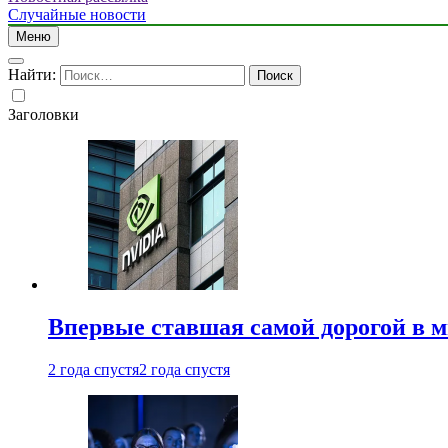
Случайные новости
Меню
Найти:
Заголовки
Впервые ставшая самой дорогой в 
2 года спустя
2 года спустя