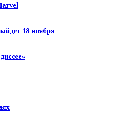
Marvel
ыйдет 18 ноября
диссее»
иях