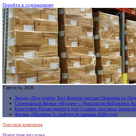
Перейти к содержимому
7 августа, 2026
Звезда «Под огнём» Кит Коннор сыграет Циклопа из Люд
Спортивный фильм «Мэдден» с Николасом Кейджем и Кр
Кристофер Нолан вошёл в топ-3 самых кассовых режиссё
Фильм «Матрица 5» выйдет не раньше 2028 года
Торговая компания
Новостная рассылка