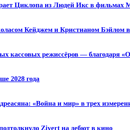
рает Циклопа из Людей Икс в фильмах 
оласом Кейджем и Кристианом Бэйлом в
ых кассовых режиссёров — благодаря «О
ше 2028 года
реасяна: «Война и мир» в трех измерен
одтолкнуло Zivert на дебют в кино