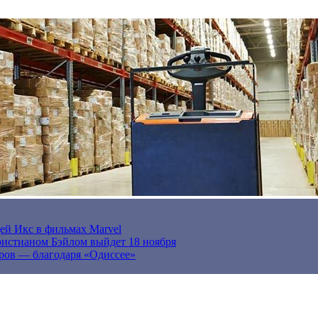
ей Икс в фильмах Marvel
истианом Бэйлом выйдет 18 ноября
ров — благодаря «Одиссее»