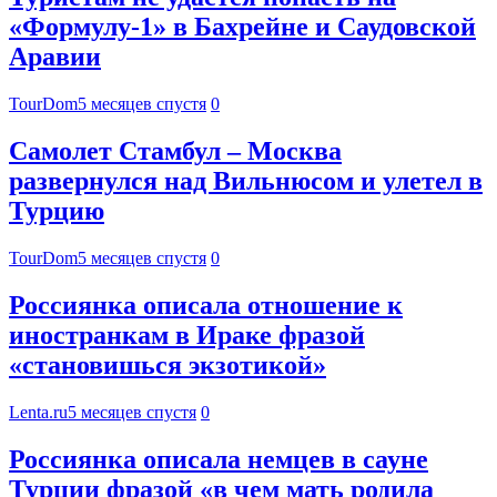
«Формулу-1» в Бахрейне и Саудовской
Аравии
TourDom
5 месяцев спустя
0
Самолет Стамбул – Москва
развернулся над Вильнюсом и улетел в
Турцию
TourDom
5 месяцев спустя
0
Россиянка описала отношение к
иностранкам в Ираке фразой
«становишься экзотикой»
Lenta.ru
5 месяцев спустя
0
Россиянка описала немцев в сауне
Турции фразой «в чем мать родила