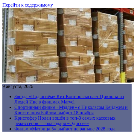
Перейти к содержимому
9 августа, 2026
Звезда «Под огнём» Кит Коннор сыграет Циклопа из
Людей Икс в фильмах Marvel
Спортивный фильм «Мэдден» с Николасом Кейджем и
Кристианом Бэйлом выйдет 18 ноября
Кристофер Нолан вошёл в топ-3 самых кассовых
режиссёров — благодаря «Одиссее»
Фильм «Матрица 5» выйдет не раньше 2028 года