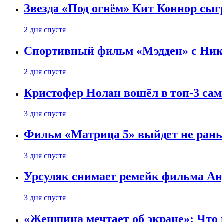
Звезда «Под огнём» Кит Коннор сыг
2 дня спустя
Спортивный фильм «Мэдден» с Ник
2 дня спустя
Кристофер Нолан вошёл в топ-3 сам
3 дня спустя
Фильм «Матрица 5» выйдет не рань
3 дня спустя
Урсуляк снимает ремейк фильма Анд
3 дня спустя
«Женщина мечтает об экране»: Что п