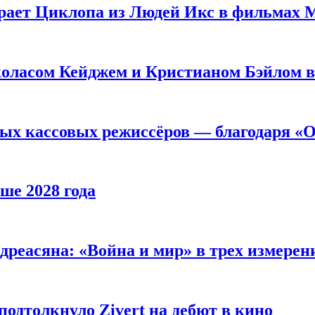
рает Циклопа из Людей Икс в фильмах 
оласом Кейджем и Кристианом Бэйлом в
ых кассовых режиссёров — благодаря «О
ше 2028 года
реасяна: «Война и мир» в трех измерен
одтолкнуло Zivert на дебют в кино