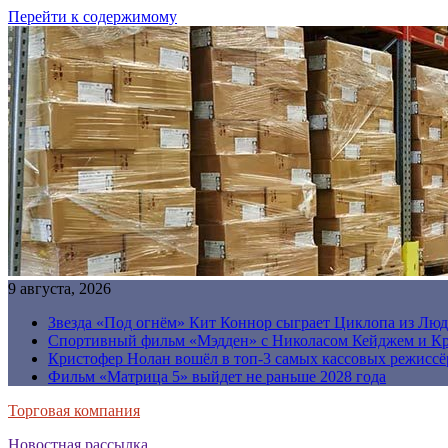
Перейти к содержимому
9 августа, 2026
Звезда «Под огнём» Кит Коннор сыграет Циклопа из Люд
Спортивный фильм «Мэдден» с Николасом Кейджем и Кр
Кристофер Нолан вошёл в топ-3 самых кассовых режиссё
Фильм «Матрица 5» выйдет не раньше 2028 года
Торговая компания
Новостная рассылка