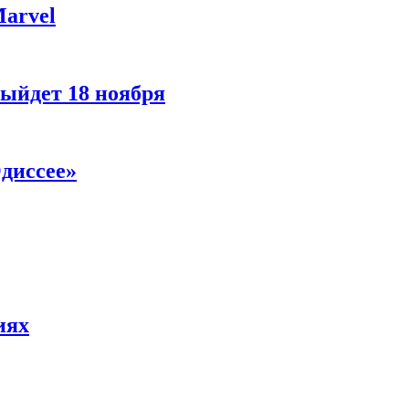
Marvel
ыйдет 18 ноября
диссее»
иях