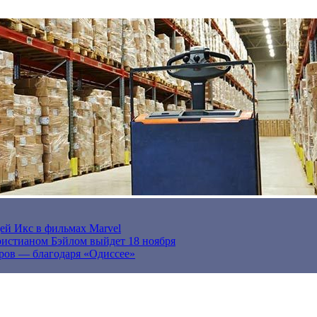
ей Икс в фильмах Marvel
истианом Бэйлом выйдет 18 ноября
ров — благодаря «Одиссее»