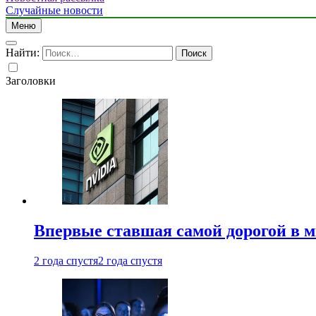
Случайные новости
Меню
Найти:
Заголовки
Впервые ставшая самой дорогой в 
2 года спустя
2 года спустя