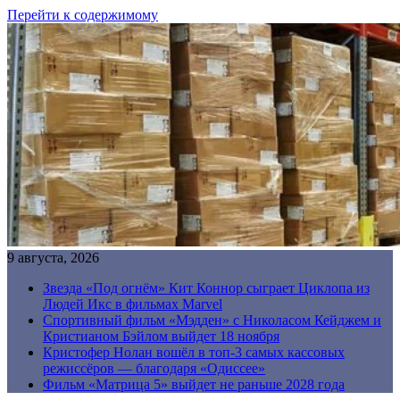
Перейти к содержимому
9 августа, 2026
Звезда «Под огнём» Кит Коннор сыграет Циклопа из
Людей Икс в фильмах Marvel
Спортивный фильм «Мэдден» с Николасом Кейджем и
Кристианом Бэйлом выйдет 18 ноября
Кристофер Нолан вошёл в топ-3 самых кассовых
режиссёров — благодаря «Одиссее»
Фильм «Матрица 5» выйдет не раньше 2028 года