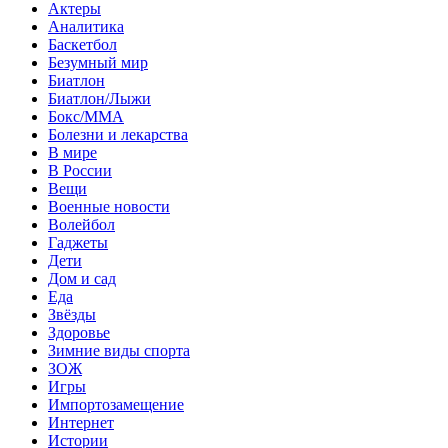
Актеры
Аналитика
Баскетбол
Безумный мир
Биатлон
Биатлон/Лыжи
Бокс/MMA
Болезни и лекарства
В мире
В России
Вещи
Военные новости
Волейбол
Гаджеты
Дети
Дом и сад
Еда
Звёзды
Здоровье
Зимние виды спорта
ЗОЖ
Игры
Импортозамещение
Интернет
Истории