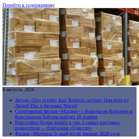
Перейти к содержимому
8 августа, 2026
Звезда «Под огнём» Кит Коннор сыграет Циклопа из
Людей Икс в фильмах Marvel
Спортивный фильм «Мэдден» с Николасом Кейджем и
Кристианом Бэйлом выйдет 18 ноября
Кристофер Нолан вошёл в топ-3 самых кассовых
режиссёров — благодаря «Одиссее»
Фильм «Матрица 5» выйдет не раньше 2028 года