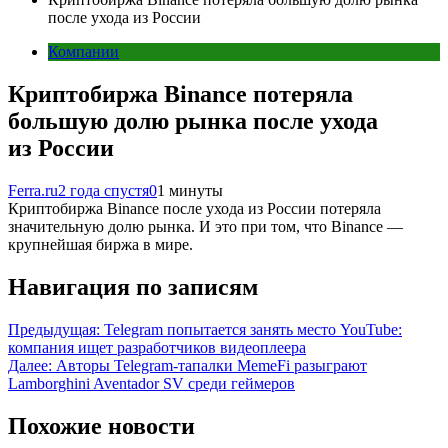
после ухода из России
Компании
Криптобиржа Binance потеряла
большую долю рынка после ухода
из России
Ferra.ru
2 года спустя
0
1 минуты
Криптобиржа Binance после ухода из России потеряла
значительную долю рынка. И это при том, что Binance —
крупнейшая биржа в мире.
Навигация по записям
Предыдущая:
Telegram попытается занять место YouTube:
компания ищет разработчиков видеоплеера
Далее:
Авторы Telegram-тапалки MemeFi разыграют
Lamborghini Aventador SV среди геймеров
Похожие новости