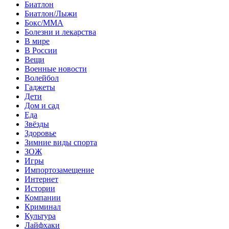
Биатлон
Биатлон/Лыжи
Бокс/MMA
Болезни и лекарства
В мире
В России
Вещи
Военные новости
Волейбол
Гаджеты
Дети
Дом и сад
Еда
Звёзды
Здоровье
Зимние виды спорта
ЗОЖ
Игры
Импортозамещение
Интернет
Истории
Компании
Криминал
Культура
Лайфхаки