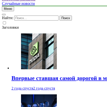
Случайные новости
Меню
Найти:
Заголовки
Впервые ставшая самой дорогой в 
2 года спустя
2 года спустя