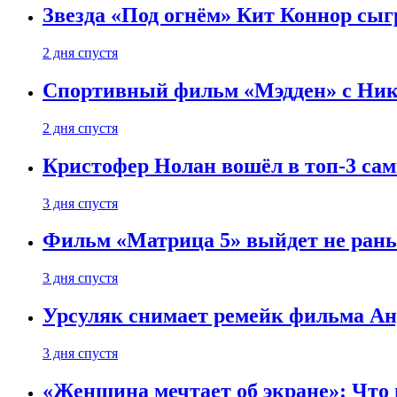
Звезда «Под огнём» Кит Коннор сыг
2 дня спустя
Спортивный фильм «Мэдден» с Ник
2 дня спустя
Кристофер Нолан вошёл в топ-3 сам
3 дня спустя
Фильм «Матрица 5» выйдет не рань
3 дня спустя
Урсуляк снимает ремейк фильма Анд
3 дня спустя
«Женщина мечтает об экране»: Что п