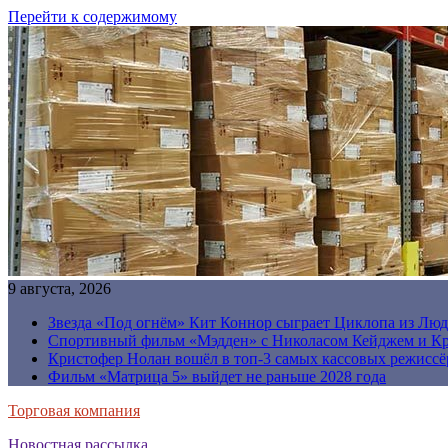
Перейти к содержимому
9 августа, 2026
Звезда «Под огнём» Кит Коннор сыграет Циклопа из Люд
Спортивный фильм «Мэдден» с Николасом Кейджем и Кр
Кристофер Нолан вошёл в топ-3 самых кассовых режиссё
Фильм «Матрица 5» выйдет не раньше 2028 года
Торговая компания
Новостная рассылка