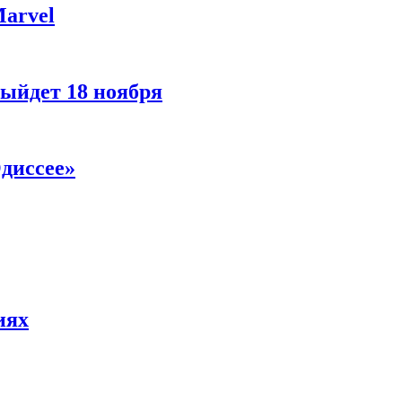
Marvel
ыйдет 18 ноября
диссее»
иях