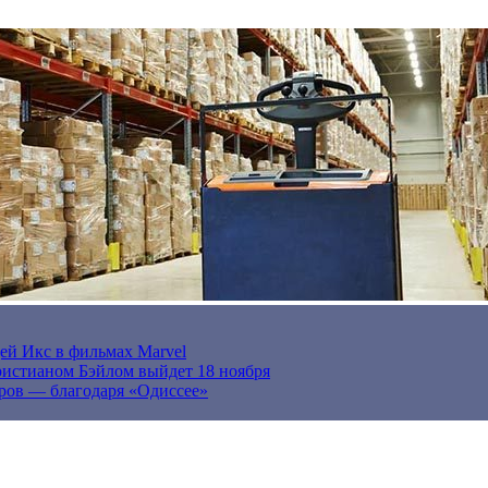
ей Икс в фильмах Marvel
истианом Бэйлом выйдет 18 ноября
ров — благодаря «Одиссее»