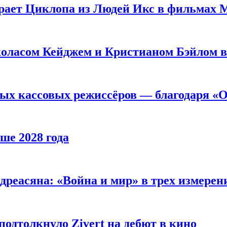
рает Циклопа из Людей Икс в фильмах 
оласом Кейджем и Кристианом Бэйлом в
ых кассовых режиссёров — благодаря «О
ше 2028 года
реасяна: «Война и мир» в трех измерен
одтолкнуло Zivert на дебют в кино