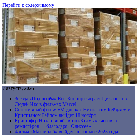
Перейти к содержимому
7 августа, 2026
Звезда «Под огнём» Кит Коннор сыграет Циклопа из
Людей Икс в фильмах Marvel
Спортивный фильм «Мэдден» с Николасом Кейджем и
Кристианом Бэйлом выйдет 18 ноября
Кристофер Нолан вошёл в топ-3 самых кассовых
режиссёров — благодаря «Одиссее»
Фильм «Матрица 5» выйдет не раньше 2028 года