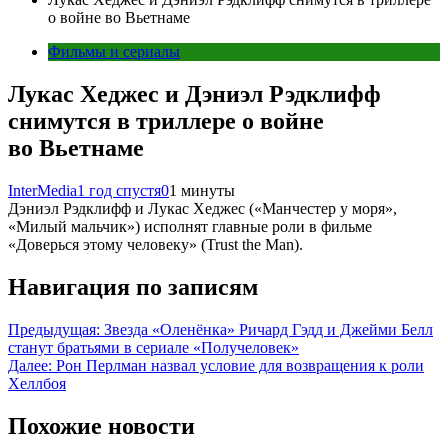
о войне во Вьетнаме
Фильмы и сериалы
Лукас Хеджес и Дэниэл Рэдклифф
снимутся в триллере о войне
во Вьетнаме
InterMedia
1 год спустя
0
1 минуты
Дэниэл Рэдклифф и Лукас Хеджес («Манчестер у моря»,
«Милый мальчик») исполнят главные роли в фильме
«Доверься этому человеку» (Trust the Man).
Навигация по записям
Предыдущая:
Звезда «Оленёнка» Ричард Гэдд и Джейми Белл
станут братьями в сериале «Получеловек»
Далее:
Рон Перлман назвал условие для возвращения к роли
Хеллбоя
Похожие новости