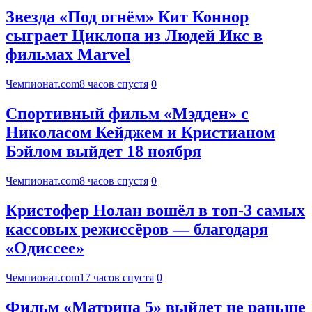
Звезда «Под огнём» Кит Коннор
сыграет Циклопа из Людей Икс в
фильмах Marvel
Чемпионат.com
8 часов спустя
0
Спортивный фильм «Мэдден» с
Николасом Кейджем и Кристианом
Бэйлом выйдет 18 ноября
Чемпионат.com
8 часов спустя
0
Кристофер Нолан вошёл в топ-3 самых
кассовых режиссёров — благодаря
«Одиссее»
Чемпионат.com
17 часов спустя
0
Фильм «Матрица 5» выйдет не раньше