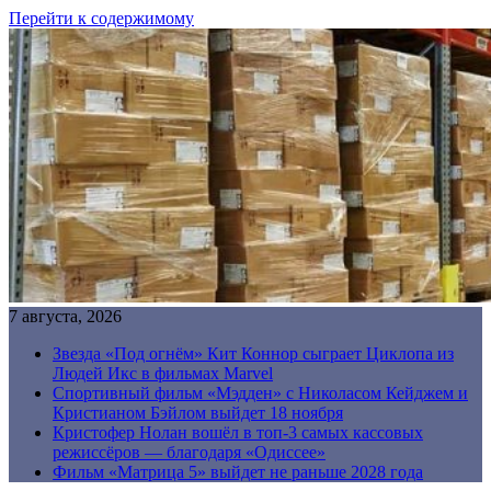
Перейти к содержимому
7 августа, 2026
Звезда «Под огнём» Кит Коннор сыграет Циклопа из
Людей Икс в фильмах Marvel
Спортивный фильм «Мэдден» с Николасом Кейджем и
Кристианом Бэйлом выйдет 18 ноября
Кристофер Нолан вошёл в топ-3 самых кассовых
режиссёров — благодаря «Одиссее»
Фильм «Матрица 5» выйдет не раньше 2028 года