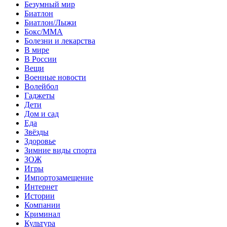
Безумный мир
Биатлон
Биатлон/Лыжи
Бокс/MMA
Болезни и лекарства
В мире
В России
Вещи
Военные новости
Волейбол
Гаджеты
Дети
Дом и сад
Еда
Звёзды
Здоровье
Зимние виды спорта
ЗОЖ
Игры
Импортозамещение
Интернет
Истории
Компании
Криминал
Культура