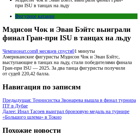
при ISU в танцах на льду
Фигурное катание
Мэдисон Чок и Эван Бэйтс выиграли
финал Гран-при ISU в танцах на льду
Чемпионат.com
8 месяцев спустя
0
1 минуты
Американские фигуристы Мэдисон Чок и Эван Бэйтс,
выступающие в танцах на льду, стали победителями финала
Гран-при ISU — 2025. За два танца фигуристы получили
от судей 220,42 балла.
Навигация по записям
Предыдущая:
Теннисистка Звонарева вышла в финал турнира
ITF в Дубае
Далее:
Инал Тасоев выиграл бронзовую медаль на турнире
«Большого шлема» в Токио
Похожие новости