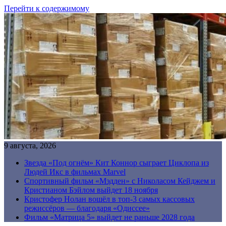
Перейти к содержимому
9 августа, 2026
Звезда «Под огнём» Кит Коннор сыграет Циклопа из
Людей Икс в фильмах Marvel
Спортивный фильм «Мэдден» с Николасом Кейджем и
Кристианом Бэйлом выйдет 18 ноября
Кристофер Нолан вошёл в топ-3 самых кассовых
режиссёров — благодаря «Одиссее»
Фильм «Матрица 5» выйдет не раньше 2028 года