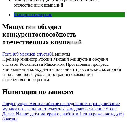
отечественных компаний
Импортозамещение
Мишустин обсудил
конкурентоспособность
отечественных компаний
Ferra.ru
9 месяцев спустя
0
1 минуты
Премьер-министр России Михаил Мишустин обсудил
с главой Роскачества Максимом Протасовым прогресс
в повышении конкурентоспособности российских компаний
и товаров после ухода иностранных компаний
с отечественного рынка.
Навигация по записям
Предыдущая:
Австралийское исследование: прослушивание
музыки и игра на инструментах замедляют старение мозга
Далее:
Nature: дети матерей с диабетом 1 типа реже наследуют
болезнь